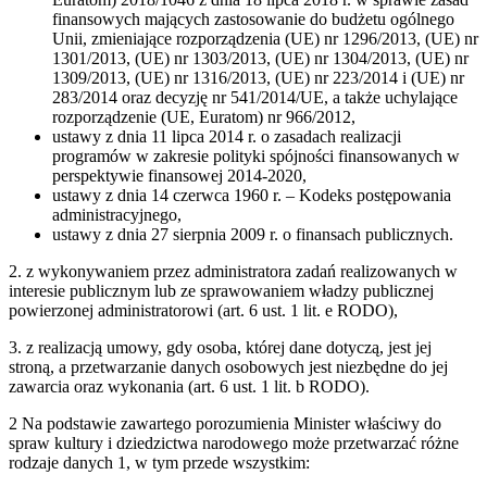
finansowych mających zastosowanie do budżetu ogólnego
Unii, zmieniające rozporządzenia (UE) nr 1296/2013, (UE) nr
1301/2013, (UE) nr 1303/2013, (UE) nr 1304/2013, (UE) nr
1309/2013, (UE) nr 1316/2013, (UE) nr 223/2014 i (UE) nr
283/2014 oraz decyzję nr 541/2014/UE, a także uchylające
rozporządzenie (UE, Euratom) nr 966/2012,
ustawy z dnia 11 lipca 2014 r. o zasadach realizacji
programów w zakresie polityki spójności finansowanych w
perspektywie finansowej 2014-2020,
ustawy z dnia 14 czerwca 1960 r. – Kodeks postępowania
administracyjnego,
ustawy z dnia 27 sierpnia 2009 r. o finansach publicznych.
2. z wykonywaniem przez administratora zadań realizowanych w
interesie publicznym lub ze sprawowaniem władzy publicznej
powierzonej administratorowi (art. 6 ust. 1 lit. e RODO),
3. z realizacją umowy, gdy osoba, której dane dotyczą, jest jej
stroną, a przetwarzanie danych osobowych jest niezbędne do jej
zawarcia oraz wykonania (art. 6 ust. 1 lit. b RODO).
2 Na podstawie zawartego porozumienia Minister właściwy do
spraw kultury i dziedzictwa narodowego może przetwarzać różne
rodzaje danych 1, w tym przede wszystkim: