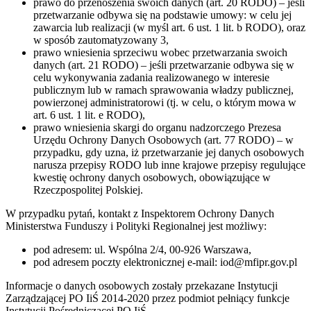
prawo do przenoszenia swoich danych (art. 20 RODO) – jeśli
przetwarzanie odbywa się na podstawie umowy: w celu jej
zawarcia lub realizacji (w myśl art. 6 ust. 1 lit. b RODO), oraz
w sposób zautomatyzowany 3,
prawo wniesienia sprzeciwu wobec przetwarzania swoich
danych (art. 21 RODO) – jeśli przetwarzanie odbywa się w
celu wykonywania zadania realizowanego w interesie
publicznym lub w ramach sprawowania władzy publicznej,
powierzonej administratorowi (tj. w celu, o którym mowa w
art. 6 ust. 1 lit. e RODO),
prawo wniesienia skargi do organu nadzorczego Prezesa
Urzędu Ochrony Danych Osobowych (art. 77 RODO) – w
przypadku, gdy uzna, iż przetwarzanie jej danych osobowych
narusza przepisy RODO lub inne krajowe przepisy regulujące
kwestię ochrony danych osobowych, obowiązujące w
Rzeczpospolitej Polskiej.
W przypadku pytań, kontakt z Inspektorem Ochrony Danych
Ministerstwa Funduszy i Polityki Regionalnej jest możliwy:
pod adresem: ul. Wspólna 2/4, 00-926 Warszawa,
pod adresem poczty elektronicznej e-mail: iod@mfipr.gov.pl
Informacje o danych osobowych zostały przekazane Instytucji
Zarządzającej PO IiŚ 2014-2020 przez podmiot pełniący funkcje
Instytucji Pośredniczącej PO IiŚ.