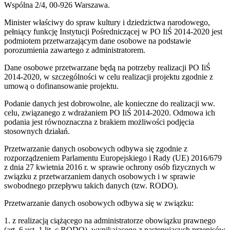
Wspólna 2/4, 00-926 Warszawa.
Minister właściwy do spraw kultury i dziedzictwa narodowego,
pełniący funkcję Instytucji Pośredniczącej w PO IiŚ 2014-2020 jest
podmiotem przetwarzającym dane osobowe na podstawie
porozumienia zawartego z administratorem.
Dane osobowe przetwarzane będą na potrzeby realizacji PO IiŚ
2014-2020, w szczególności w celu realizacji projektu zgodnie z
umową o dofinansowanie projektu.
Podanie danych jest dobrowolne, ale konieczne do realizacji ww.
celu, związanego z wdrażaniem PO IiŚ 2014-2020. Odmowa ich
podania jest równoznaczna z brakiem możliwości podjęcia
stosownych działań.
Przetwarzanie danych osobowych odbywa się zgodnie z
rozporządzeniem Parlamentu Europejskiego i Rady (UE) 2016/679
z dnia 27 kwietnia 2016 r. w sprawie ochrony osób fizycznych w
związku z przetwarzaniem danych osobowych i w sprawie
swobodnego przepływu takich danych (tzw. RODO).
Przetwarzanie danych osobowych odbywa się w związku:
1. z realizacją ciążącego na administratorze obowiązku prawnego
(art. 6 ust. 1 lit. c RODO), wynikającego z następujących przepisów