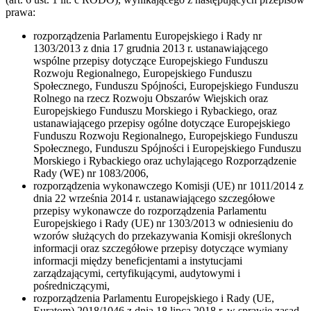
prawa:
rozporządzenia Parlamentu Europejskiego i Rady nr
1303/2013 z dnia 17 grudnia 2013 r. ustanawiającego
wspólne przepisy dotyczące Europejskiego Funduszu
Rozwoju Regionalnego, Europejskiego Funduszu
Społecznego, Funduszu Spójności, Europejskiego Funduszu
Rolnego na rzecz Rozwoju Obszarów Wiejskich oraz
Europejskiego Funduszu Morskiego i Rybackiego, oraz
ustanawiającego przepisy ogólne dotyczące Europejskiego
Funduszu Rozwoju Regionalnego, Europejskiego Funduszu
Społecznego, Funduszu Spójności i Europejskiego Funduszu
Morskiego i Rybackiego oraz uchylającego Rozporządzenie
Rady (WE) nr 1083/2006,
rozporządzenia wykonawczego Komisji (UE) nr 1011/2014 z
dnia 22 września 2014 r. ustanawiającego szczegółowe
przepisy wykonawcze do rozporządzenia Parlamentu
Europejskiego i Rady (UE) nr 1303/2013 w odniesieniu do
wzorów służących do przekazywania Komisji określonych
informacji oraz szczegółowe przepisy dotyczące wymiany
informacji między beneficjentami a instytucjami
zarządzającymi, certyfikującymi, audytowymi i
pośredniczącymi,
rozporządzenia Parlamentu Europejskiego i Rady (UE,
Euratom) 2018/1046 z dnia 18 lipca 2018 r. w sprawie zasad