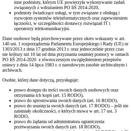
inne podmioty, którym UE powierzyła wykonywanie zadań
związanych z wdrażaniem PO IiŚ 2014-2020,
podmioty świadczące usługi, w tym związane z obsługą i
rozwojem systemów teleinformatycznych oraz zapewnieniem
łączności, w szczególności dostawcy rozwiązań IT i
operatorzy telekomunikacyjni.
Dane osobowe będą przechowywane przez okres wskazany w art.
140 ust. 1 rozporządzenia Parlamentu Europejskiego i Rady (UE) nr
1303/2013 z dnia 17 grudnia 2013 r. oraz jednocześnie przez czas
nie krótszy niż 10 lat od dnia przyznania ostatniej pomocy w ramach
PO IiŚ 2014-2020 z równoczesnym uwzględnieniem przepisów
ustawy z dnia 14 lipca 1983 r. o narodowym zasobie archiwalnym i
archiwach.
Osobie, której dane dotyczą, przysługuje:
prawo dostępu do treści swoich danych osobowych oraz
otrzymania ich kopii (art. 15 RODO),
prawo do sprostowania swoich danych (art. 16 RODO),
prawo do usunięcia swoich danych (art. 17 RODO) – jeśli nie
zaistniały okoliczności, o których mowa w art. 17 ust. 3
RODO,
prawo do żądania od administratora ograniczenia
przetwarzania swoich danych (art. 18 RODO),