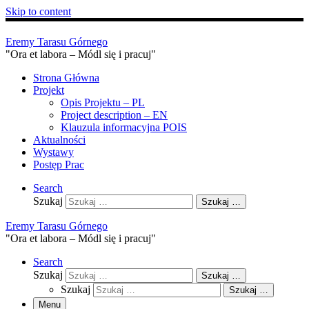
Skip to content
Eremy Tarasu Górnego
"Ora et labora – Módl się i pracuj"
Strona Główna
Projekt
Opis Projektu – PL
Project description – EN
Klauzula informacyjna POIS
Aktualności
Wystawy
Postęp Prac
Search
Szukaj
Szukaj …
Eremy Tarasu Górnego
"Ora et labora – Módl się i pracuj"
Search
Szukaj
Szukaj …
Szukaj
Szukaj …
Menu