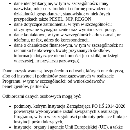
dane identyfikacyjne, w tym w szczególności: imię,
nazwisko, miejsce zatrudnienia / formę prowadzenia
działalności gospodarczej, stanowisko; w niektórych
przypadkach także PESEL, NIP, REGON,
dane dotyczące zatrudnienia, w tym w szczególności:
otrzymywane wynagrodzenie oraz wymiar czasu pracy,
dane kontaktowe, w tym w szczególności: adres e-mail, nr
telefonu, nr fax, adres do korespondencji,
dane o charakterze finansowym, w tym w szczególności: nr
rachunku bankowego, kwotę przyznanych środków,
informacje dotyczące nieruchomości (nr działki, nr księgi
wieczystej, nr przyłącza gazowego).
Dane pozyskiwane są bezpośrednio od osób, których one dotyczą,
albo od instytucji i podmiotów zaangażowanych w realizację
Programu, w tym w szczególności: od wnioskodawców,
beneficjentów, partnerów.
Odbiorcami danych osobowych mogą być:
podmioty, którym Instytucja Zarządzająca PO IiŚ 2014-2020
powierzyła wykonywanie zadań związanych z realizacją
Programu, w tym w szczególności podmioty pełniące funkcje
instytucji pośredniczących,
instytucje, organy i agencje Unii Europejskiej (UE), a także